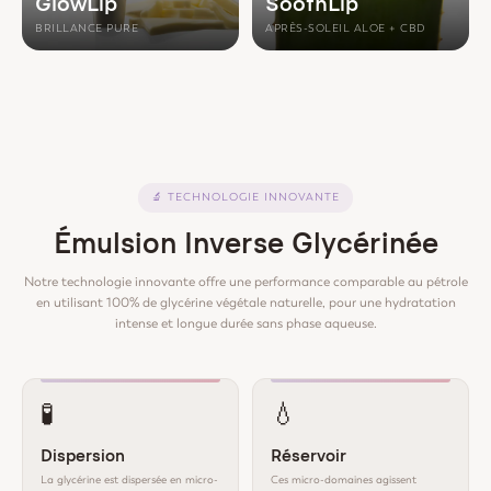
GlowLip
SoothLip
BRILLANCE PURE
APRÈS-SOLEIL ALOE + CBD
🔬
TECHNOLOGIE INNOVANTE
Émulsion Inverse Glycérinée
Notre technologie innovante offre une performance comparable au pétrole
en utilisant 100% de glycérine végétale naturelle, pour une hydratation
intense et longue durée sans phase aqueuse.
🧪
💧
Dispersion
Réservoir
La glycérine est dispersée en micro-
Ces micro-domaines agissent