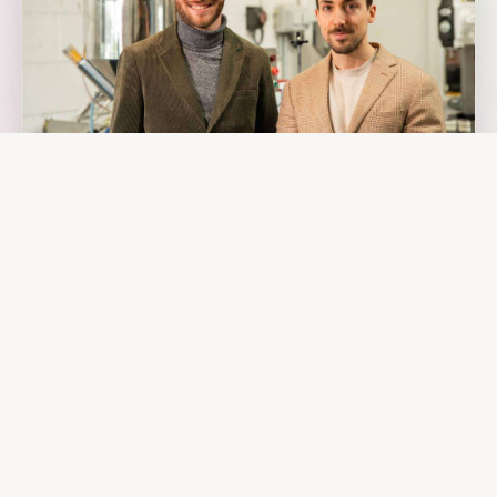
Romain & Ludovic
CO-FOUNDERS · BRITTANY 🇫🇷
TRUE + CREW
Les Fondateurs
Romain et Ludovic, ingénieurs cosmétiques. Pas d'histoire
romantique. Juste un constat : le soin lèvres naturel ne marchait
pas. Alors on l'a refait. De zéro. En Bretagne.
Deux ans de labo, 157 formules ratées, une technologie innovante.
Le résultat : du soin lèvres 100% naturel qui tient ses promesses.
Pas de compromis, pas de greenwashing.