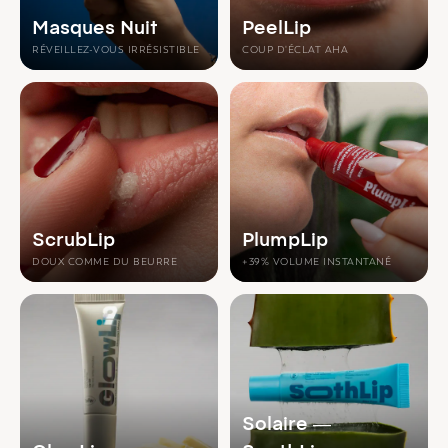
Masques Nuit
PeelLip
RÉVEILLEZ-VOUS IRRÉSISTIBLE
COUP D'ÉCLAT AHA
ScrubLip
PlumpLip
DOUX COMME DU BEURRE
+39% VOLUME INSTANTANÉ
Solaire —