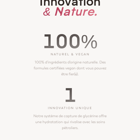
Innovation
& Nature.
100%
NATUREL & VEGAN
100% d'ingrédients d'origine naturelle. Des
formules certifiées vegan dont vous pouvez
être fier(e).
1
INNOVATION UNIQUE
Notre système de capture de glycérine offre
une hydratation qui rivalise avec les soins
pétroliers.