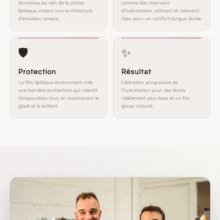
domaines au sein de la phase
comme des réservoirs
lipidique, créant une architecture
d'hydratation, attirant et retenant
d'émulsion unique.
l'eau pour un confort longue durée.
🛡️
✨
Protection
Résultat
Le film lipidique environnant crée
Libération progressive de
une barrière protectrice qui ralentit
l'hydratation pour des lèvres
l'évaporation tout en maintenant le
visiblement plus lisses et un fini
glissé et le brillant.
glossy naturel.