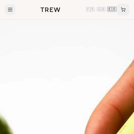
TREW
🇪🇸
🇫🇷
🇬🇧