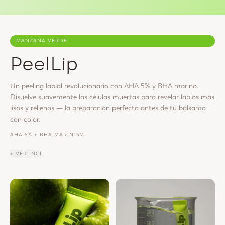
MANZANA VERDE
PeelLip
Un peeling labial revolucionario con AHA 5% y BHA marino.
Disuelve suavemente las células muertas para revelar labios más
lisos y rellenos — la preparación perfecta antes de tu bálsamo
con color.
AHA 5% + BHA MARIN
15ML
+ VER INCI