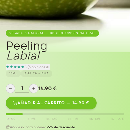
VEGANO & NATURAL — 100% DE ORIGEN NATURAL
Peeling
Labial
★
★
★
★
★
5
(
3 opiniones
)
↓
15ML
AHA 5% + BHA
14.90
€
AÑADIR AL CARRITO
—
14.90
€
×2
-
5
%
×3
-
9
%
×4
-
12
%
×5
-
15
%
×6
-
18
%
×7+
-
20
%
×
2
-
5
%
de descuento
Añade
para obtener